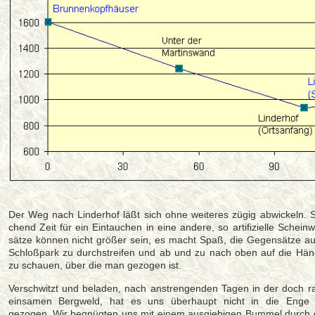
Der Weg nach Linderhof läßt sich ohne weiteres zügig abwickeln. So
chend Zeit für ein Eintauchen in eine andere, so artifizielle Scheinw
sätze können nicht größer sein, es macht Spaß, die Ge­gen­sät­ze aus
Schloßpark zu durch­strei­fen und ab und zu nach oben auf die 
zu schauen, über die man ge­zo­gen ist.
Verschwitzt und beladen, nach anstrengenden Tagen in der doch 
einsamen Bergweld, hat es uns überhaupt nicht in die Enge
gezogen. Wir begnügten uns mit einem ausgiebigen Bummel durch 