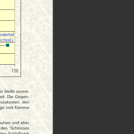
 bleibt aus­rei­
elt. Die Ge­gen­
­zu­kos­ten, den
Hänge und Kämme
rauhen und eher
 des Schlosses
den Schloßpark