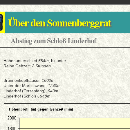
Über den Sonnenberggrat
Abstieg zum Schloß Linderhof
Höhenunterschied:
654m
, hinunter
Reine Gehzeit:
2 Stunden
Brunnenkopfhäuser,
1602m
Unter der Martinswand,
1240m
Linderhof (Ortsanfang),
940m
Linderhof (Schloß),
948m